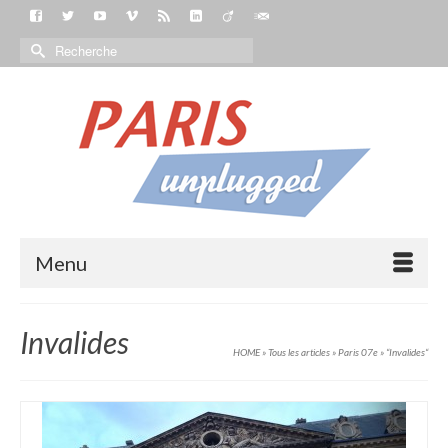
Menu
Invalides
HOME
»
Tous les articles
»
Paris 07e
»
“Invalides“