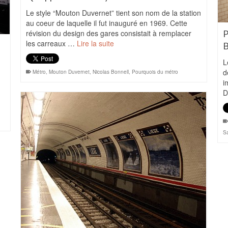
Le style “Mouton Duvernet” tient son nom de la station
au coeur de laquelle il fut inauguré en 1969. Cette
révision du design des gares consistait à remplacer
P
les carreaux …
Lire la suite
B
L
d
Métro
,
Mouton Duvernet
,
Nicolas Bonnell
,
Pourquois du métro
i
D
Sa