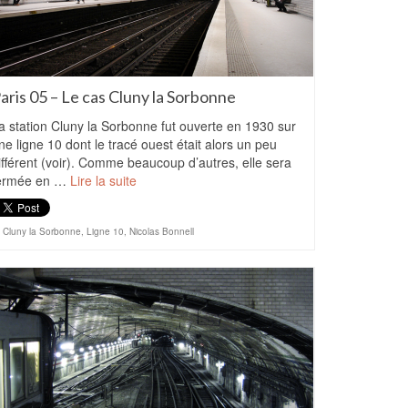
aris 05 – Le cas Cluny la Sorbonne
a station Cluny la Sorbonne fut ouverte en 1930 sur
ne ligne 10 dont le tracé ouest était alors un peu
ifférent (voir). Comme beaucoup d’autres, elle sera
ermée en …
Lire la suite
Cluny la Sorbonne
,
Ligne 10
,
Nicolas Bonnell