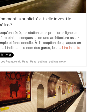
omment la publicité a-t-elle investi le
étro ?
usqu’en 1910, les stations des premières lignes de
étro étaient conçues selon une architecture assez
imple et fonctionnelle. À l’exception des plaques en
mail indiquant le nom des gares, les …
Lire la suite
Les Pourquois du Métro
,
Métro
,
publicité
,
publicite-metro