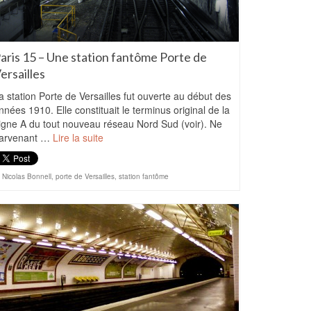
aris 15 – Une station fantôme Porte de
ersailles
a station Porte de Versailles fut ouverte au début des
nnées 1910. Elle constituait le terminus original de la
igne A du tout nouveau réseau Nord Sud (voir). Ne
arvenant …
Lire la suite
Nicolas Bonnell
,
porte de Versailles
,
station fantôme