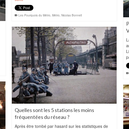
Les Pourquois du Métro
,
Métro
,
Nicolas Bonnell
P
V
L
a
L
p
Quelles sont les 5 stations les moins
fréquentées du réseau ?
Après être tombé par hasard sur les statistiques de