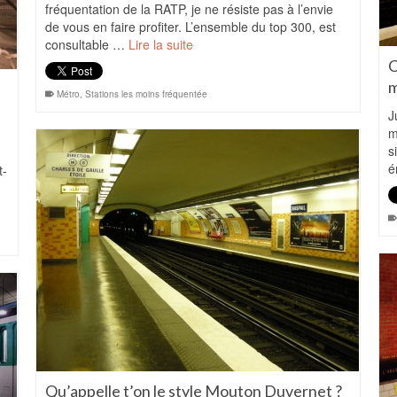
fréquentation de la RATP, je ne résiste pas à l’envie
de vous en faire profiter. L’ensemble du top 300, est
consultable …
Lire la suite
C
m
Métro
,
Stations les moins fréquentée
J
m
s
é
t-
Qu’appelle t’on le style Mouton Duvernet ?