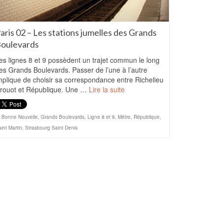
aris 02 – Les stations jumelles des Grands
oulevards
es lignes 8 et 9 possèdent un trajet commun le long
es Grands Boulevards. Passer de l’une à l’autre
mplique de choisir sa correspondance entre Richelieu
rouot et République. Une …
Lire la suite
Bonne Nouvelle
,
Grands Boulevards
,
Ligne 8 et 9
,
Métro
,
République
,
int Martin
,
Strasbourg Saint Denis