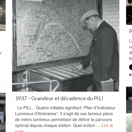
P
L
u
d
r
f
1937 – Grandeur et décadence du PILI
Le PILI… Quatre initiales signifiant “Plan d’Indicateur
Lumineux d’Itinéraires”. Il s’agit de ces fameux plans
de métro lumineux permettant de définir le parcours
optimal depuis chaque station. Quel enfant …
Lire la
suite