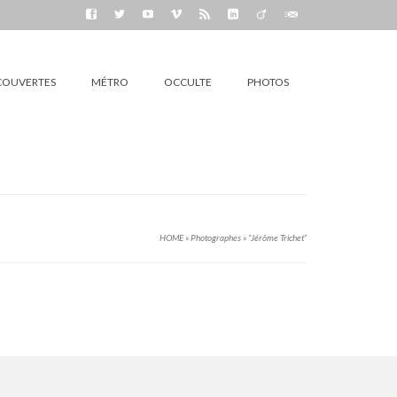
COUVERTES
MÉTRO
OCCULTE
PHOTOS
HOME
»
Photographes
»
“Jérôme Trichet“