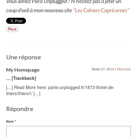
Vous aimez Paris Unplugged ? N'hésitez pas à jeter un
coup d'oeil à mon nouveau site
"Les Cahiers Capricornes"
Une réponse
My Homepage
février 27, 2014
|
Répondre
… [Trackback]
[…] Read More here: paris-unplugged.fr/1873-lhotel-de-
thiers/thiers1/ […]
Répondre
Nom
*