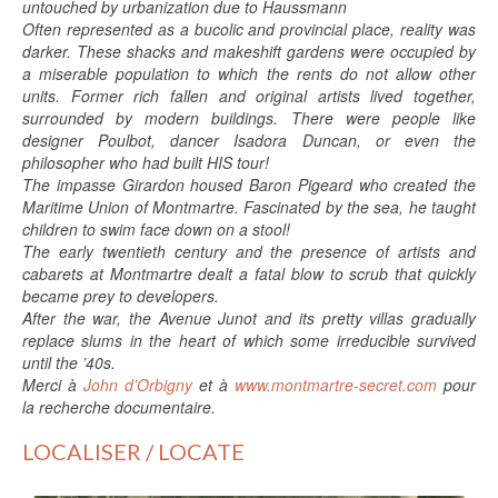
untouched by urbanization due to Haussmann
Often represented as a bucolic and provincial place, reality was
darker. These shacks and makeshift gardens were occupied by
a miserable population to which the rents do not allow other
units. Former rich fallen and original artists lived together,
surrounded by modern buildings. There were people like
designer Poulbot, dancer Isadora Duncan, or even the
philosopher who had built HIS tour!
The impasse Girardon housed Baron Pigeard who created the
Maritime Union of Montmartre. Fascinated by the sea, he taught
children to swim face down on a stool!
The early twentieth century and the presence of artists and
cabarets at Montmartre dealt a fatal blow to scrub that quickly
became prey to developers.
After the war, the Avenue Junot and its pretty villas gradually
replace slums in the heart of which some irreducible survived
until the ’40s.
Merci à
John d’Orbigny
et à
www.montmartre-secret.com
pour
la recherche documentaire.
LOCALISER / LOCATE