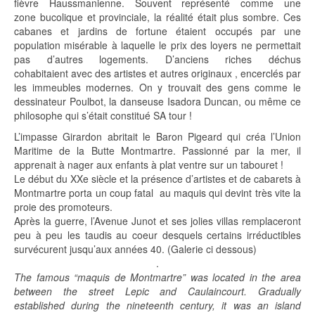
fièvre Haussmanienne. Souvent représenté comme une
zone bucolique et provinciale, la réalité était plus sombre. Ces
cabanes et jardins de fortune étaient occupés par une
population misérable à laquelle le prix des loyers ne permettait
pas d’autres logements. D’anciens riches déchus
cohabitaient avec des artistes et autres originaux , encerclés par
les immeubles modernes. On y trouvait des gens comme le
dessinateur Poulbot, la danseuse Isadora Duncan, ou même ce
philosophe qui s’était constitué SA tour !
L’impasse Girardon abritait le Baron Pigeard qui créa l’Union
Maritime de la Butte Montmartre. Passionné par la mer, il
apprenait à nager aux enfants à plat ventre sur un tabouret !
Le début du XXe siècle et la présence d’artistes et de cabarets à
Montmartre porta un coup fatal au maquis qui devint très vite la
proie des promoteurs.
Après la guerre, l’Avenue Junot et ses jolies villas remplaceront
peu à peu les taudis au coeur desquels certains irréductibles
survécurent jusqu’aux années 40. (Galerie ci dessous)
.
The famous “maquis de Montmartre” was located in the area
between the street Lepic and Caulaincourt. Gradually
established during the nineteenth century, it was an island