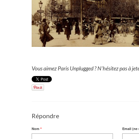
Vous aimez Paris Unplugged ? N'hésitez pas à jet
Répondre
Nom
*
Email (ne 