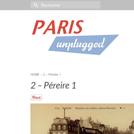
HOME
»
2 – Péreire 1
2 – Péreire 1