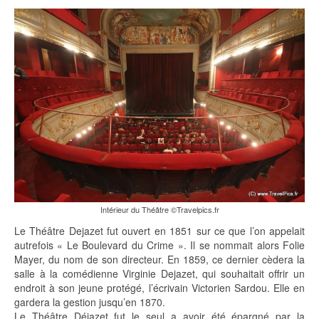
Intérieur du Théâtre ©Travelpics.fr
Le Théâtre Dejazet fut ouvert en 1851 sur ce que l’on appelait
autrefois « Le Boulevard du Crime ». Il se nommait alors Folie
Mayer, du nom de son directeur. En 1859, ce dernier cèdera la
salle à la comédienne Virginie Dejazet, qui souhaitait offrir un
endroit à son jeune protégé, l’écrivain Victorien Sardou. Elle en
gardera la gestion jusqu’en 1870.
Le Théâtre Déjazet fut le seul a avoir été épargné par la