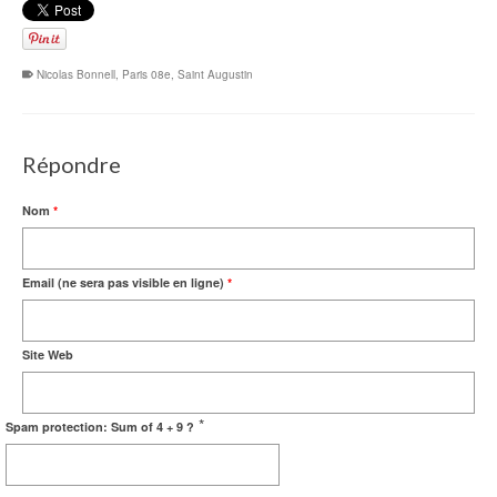
Nicolas Bonnell
,
Paris 08e
,
Saint Augustin
Répondre
Nom
*
Email (ne sera pas visible en ligne)
*
Site Web
*
Spam protection: Sum of 4 + 9 ?