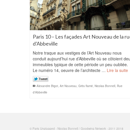
Paris 10 – Les façades Art Nouveau de la r
d’Abbeville
Notre traque aux vestiges de l’Art Nouveau nous
conduit aujourd’hui rue d’Abbeville où se côtoient de
immeubles typique de cette période un peu oubliée.
Le numéro 14, oeuvre de l’architecte …
Lire la suite
Alexandre Bigot
,
Art Nouveau
,
Grès flamé
,
Nicolas Bonnell
,
Rue
d'Abbeville
© Paris Unplugged - Nicolas Bonnell / Goodwing Network - 2011 2018