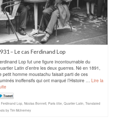
931 – Le cas Ferdinand Lop
erdinand Lop fut une figure incontournable du
uartier Latin d’entre les deux guerres. Né en 1891,
e petit homme moustachu faisait parti de ces
lluminés inoffensifs qui ont marqué l’Histoire …
Lire la
uite
Ferdinand Lop
,
Nicolas Bonnell
,
Paris 05e
,
Quartier Latin
,
Translated
sts by Tim McInerney