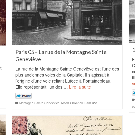
1
Paris 05 – La rue de la Montagne Sainte
Geneviève
F
Q
t
La rue de la Montagne Sainte Geneviève est l’une des
c
plus anciennes voies de la Capitale. Il s’agissait à
i
l’origine d’une voie reliant Lutèce à Fontainebleau.
s
Elle représentait l’un des …
Lire la suite
Montagne Sainte Genevieve
,
Nicolas Bonnell
,
Paris 05e
po