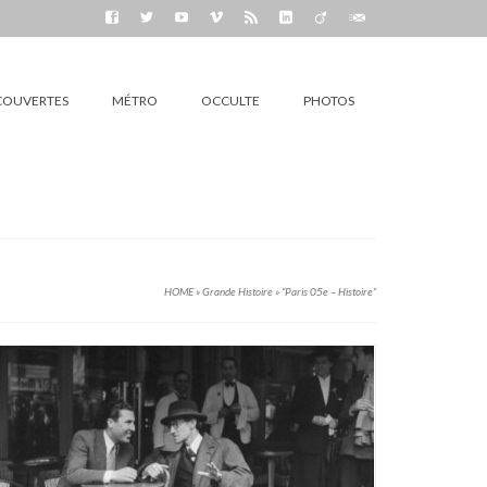
COUVERTES
MÉTRO
OCCULTE
PHOTOS
HOME
»
Grande Histoire
»
“Paris 05e – Histoire“