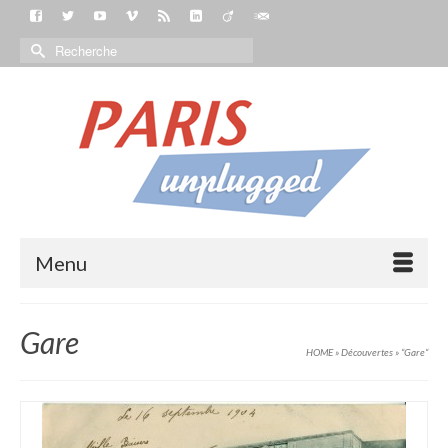
Menu
Gare
HOME
»
Découvertes
»
“Gare“