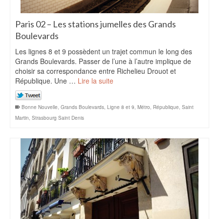
Paris 02 – Les stations jumelles des Grands
Boulevards
Les lignes 8 et 9 possèdent un trajet commun le long des
Grands Boulevards. Passer de l’une à l’autre implique de
choisir sa correspondance entre Richelieu Drouot et
République. Une …
Lire la suite
Bonne Nouvelle
,
Grands Boulevards
,
Ligne 8 et 9
,
Métro
,
République
,
Saint
Martin
,
Strasbourg Saint Denis