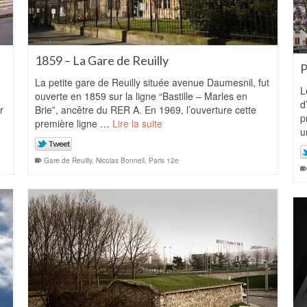
1859 – La Gare de Reuilly
P
La petite gare de Reuilly située avenue Daumesnil, fut
L
ouverte en 1859 sur la ligne “Bastille – Marles en
d
r
Brie”, ancêtre du RER A. En 1969, l’ouverture cette
p
première ligne …
Lire la suite
u
Gare de Reuilly
,
Nicolas Bonnell
,
Paris 12e