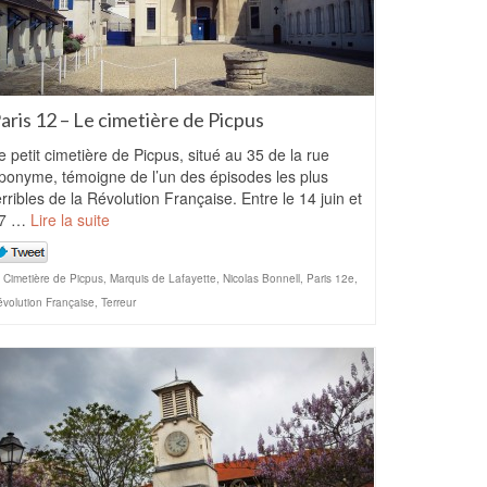
aris 12 – Le cimetière de Picpus
e petit cimetière de Picpus, situé au 35 de la rue
ponyme, témoigne de l’un des épisodes les plus
erribles de la Révolution Française. Entre le 14 juin et
7 …
Lire la suite
Cimetière de Picpus
,
Marquis de Lafayette
,
Nicolas Bonnell
,
Paris 12e
,
volution Française
,
Terreur