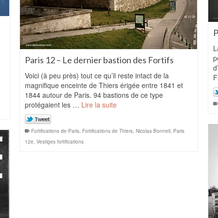
P
L
p
Paris 12 – Le dernier bastion des Fortifs
d
Voici (à peu près) tout ce qu’il reste intact de la
F
magnifique enceinte de Thiers érigée entre 1841 et
1844 autour de Paris. 94 bastions de ce type
protégaient les …
Lire la suite
Fortifications de Paris
,
Fortifications de Thiers
,
Nicolas Bonnell
,
Paris
12e
,
Vestiges fortifications