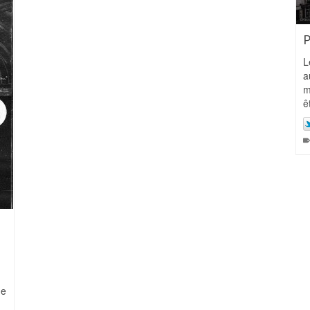
P
L
a
m
ê
ne