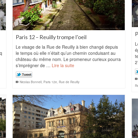
P
Paris 12 – Reuilly trompe l’oeil
L
Le visage de la Rue de Reuilly à bien changé depuis
é
nq
le temps où elle n’était qu’un chemin conduisant au
t
château du même nom. Le promeneur curieux pourra
2
s’imprégner de …
Lire la suite
Nicolas Bonnell
,
Paris 12e
,
Rue de Reuilly
Ré