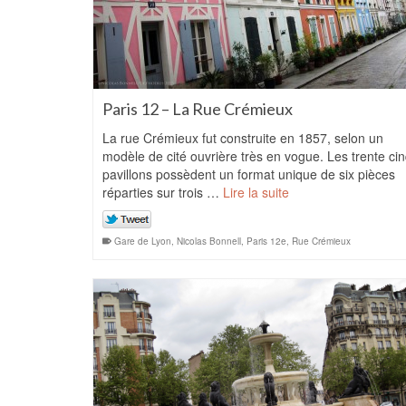
Paris 12 – La Rue Crémieux
La rue Crémieux fut construite en 1857, selon un
modèle de cité ouvrière très en vogue. Les trente ci
pavillons possèdent un format unique de six pièces
réparties sur trois …
Lire la suite
Gare de Lyon
,
Nicolas Bonnell
,
Paris 12e
,
Rue Crémieux