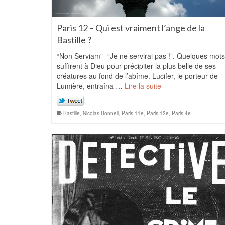
Paris 12 – Qui est vraiment l’ange de la
Bastille ?
“Non Serviam”- “Je ne servirai pas !”. Quelques mots
suffirent à Dieu pour précipiter la plus belle de ses
créatures au fond de l’abîme. Lucifer, le porteur de
Lumière, entraîna …
Lire la suite
Bastille
,
Nicolas Bonnell
,
Paris 11e
,
Paris 12e
,
Paris 4e