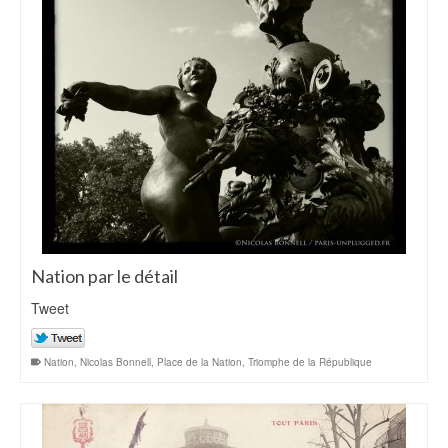
Nation par le détail
Tweet
Nation
,
Nicolas Bonnell
,
Place de la Nation
,
Triomphe de la République