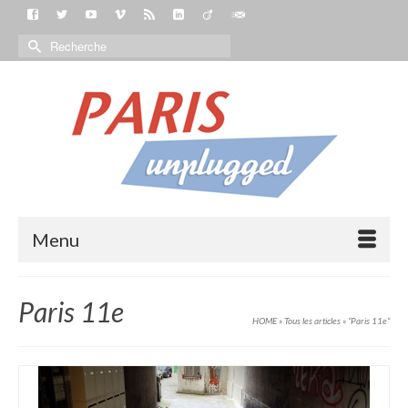
Menu
Paris 11e
HOME
»
Tous les articles
»
“Paris 11e“