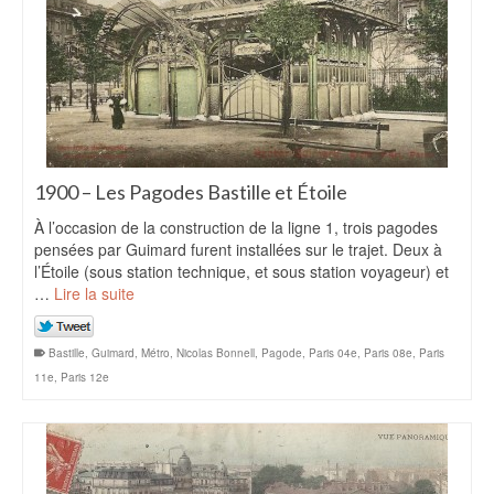
1900 – Les Pagodes Bastille et Étoile
À l’occasion de la construction de la ligne 1, trois pagodes
pensées par Guimard furent installées sur le trajet. Deux à
l’Étoile (sous station technique, et sous station voyageur) et
…
Lire la suite
Bastille
,
Guimard
,
Métro
,
Nicolas Bonnell
,
Pagode
,
Paris 04e
,
Paris 08e
,
Paris
11e
,
Paris 12e