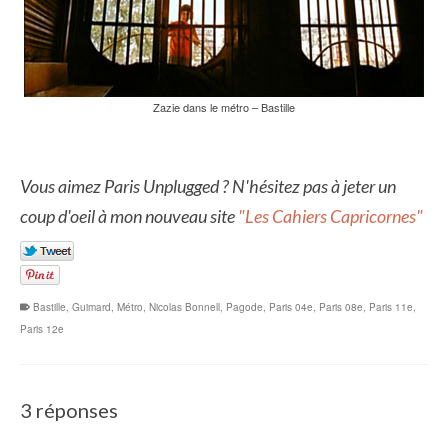
Zazie dans le métro – Bastille
Vous aimez Paris Unplugged ? N'hésitez pas à jeter un
coup d'oeil à mon nouveau site
"Les Cahiers Capricornes"
Bastille
,
Guimard
,
Métro
,
Nicolas Bonnell
,
Pagode
,
Paris 04e
,
Paris 08e
,
Paris 11e
,
Paris 12e
3 réponses