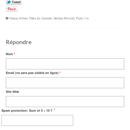
Cirque d'hiver
,
Filles du Calvalre
,
Nicolas Bonnell
,
Paris 11e
Répondre
Nom
*
Email (ne sera pas visible en ligne)
*
Site Web
*
Spam protection: Sum of 5 + 10 ?