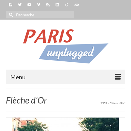
Menu
Flèche d’Or
HOME
»
“Flèche d’Or“