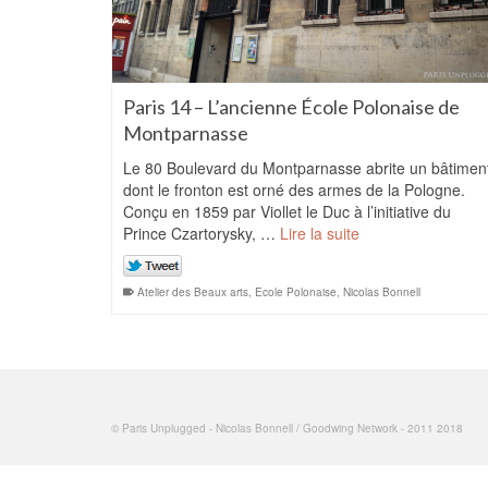
Paris 14 – L’ancienne École Polonaise de
Montparnasse
Le 80 Boulevard du Montparnasse abrite un bâtimen
dont le fronton est orné des armes de la Pologne.
Conçu en 1859 par Viollet le Duc à l’initiative du
Prince Czartorysky, …
Lire la suite
Atelier des Beaux arts
,
Ecole Polonaise
,
Nicolas Bonnell
© Paris Unplugged - Nicolas Bonnell / Goodwing Network - 2011 2018