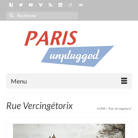
Menu
Rue Vercingétorix
HOME
»
“Rue Vercingétorix“