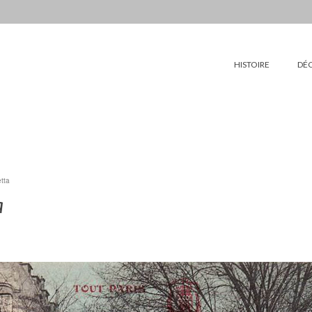
HISTOIRE
DÉ
tta
a