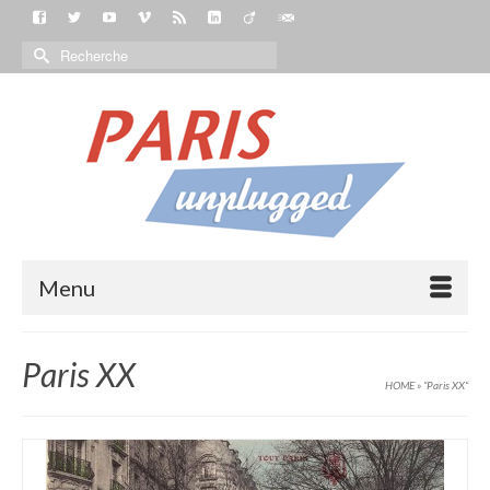
Menu
Paris XX
HOME
»
“Paris XX“