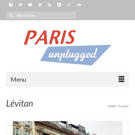
Menu
Lévitan
HOME
»
“Lévitan“