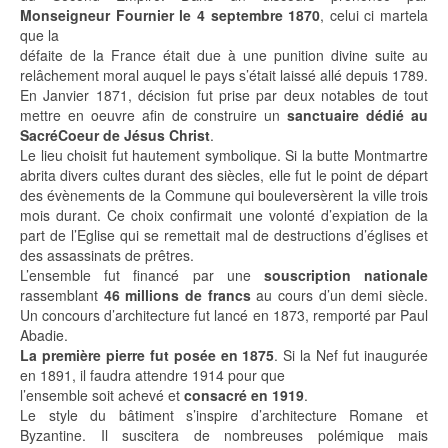
Monseigneur Fournier le 4 septembre 1870
, celui ci martela
que la
défaite de la France était due à une punition divine suite au
relâchement moral auquel le pays s’était laissé allé depuis 1789.
En Janvier 1871, décision fut prise par deux notables de tout
mettre en oeuvre afin de construire un
sanctuaire dédié au
SacréCoeur de Jésus Chris
t
.
Le lieu choisit fut hautement symbolique. Si la butte Montmartre
abrita divers cultes durant des siècles, elle fut le point de départ
des évènements de la Commune qui bouleversèrent la ville trois
mois durant. Ce choix confirmait une volonté d’expiation de la
part de l’Eglise qui se remettait mal de destructions d’églises et
des assassinats de prêtres.
L’ensemble fut financé par une
souscription nationale
rassemblant
46 millions de francs
au cours d’un demi siècle.
Un concours d’architecture fut lancé en 1873, remporté par Paul
Abadie.
La première pierre fut posée en 1875
. Si la Nef fut inaugurée
en 1891, il faudra attendre 1914 pour que
l’ensemble soit achevé et
consacré en 1919
.
Le style du bâtiment s’inspire d’architecture Romane et
Byzantine. Il suscitera de nombreuses polémique mais