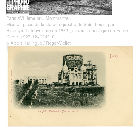
Paris XVIIIème arr., Montmartre.
Mise en place de la statue équestre de Saint Louis, par
Hippolyte Lefebvre (né en 1863), devant la basilique du Sacré-
Coeur. 1927. RV-624316
© Albert Harlingue / Roger-Viollet