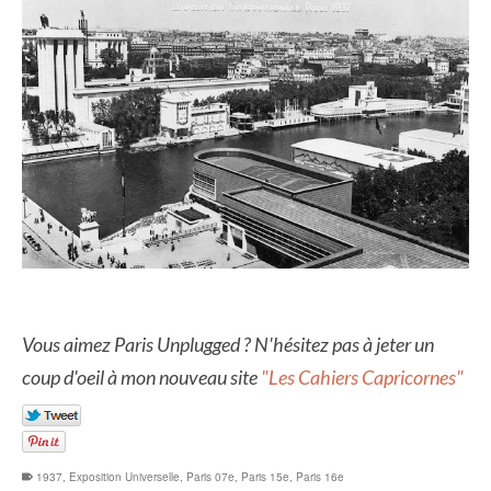
Vous aimez Paris Unplugged ? N'hésitez pas à jeter un
coup d'oeil à mon nouveau site
"Les Cahiers Capricornes"
1937
,
Exposition Universelle
,
Paris 07e
,
Paris 15e
,
Paris 16e