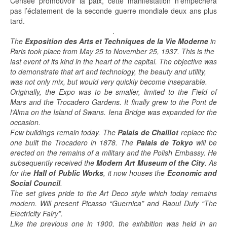
Censée promouvoir la paix, cette manifestation n’empêchera
pas l’éclatement de la seconde guerre mondiale deux ans plus
tard.
.
The
Exposition des Arts et Techniques de la Vie Moderne
in
Paris took place from May 25 to November 25, 1937. This is the
last event of its kind in the heart of the capital. The objective was
to demonstrate that art and technology, the beauty and utility,
was not only mix, but would very quickly become inseparable.
Originally, the Expo was to be smaller, limited to the Field of
Mars and the Trocadero Gardens. It finally grew to the Pont de
l’Alma on the Island of Swans. Iena Bridge was expanded for the
occasion.
Few buildings remain today. The
Palais de Chaillot
replace the
one built the Trocadero in 1878. The
Palais de Tokyo
will be
erected on the remains of a military and the Polish Embassy. He
subsequently received the
Modern Art Museum of the City
. As
for the
Hall of Public Works
, it now houses the
Economic and
Social Council
.
The set gives pride to the Art Deco style which today remains
modern. Will present Picasso “Guernica” and Raoul Dufy “The
Electricity Fairy”.
Like the previous one in 1900, the exhibition was held in an