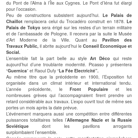
du Pont de l’Alma à l’Île aux Cygnes. Le Pont d’Iéna fut élargi
pour l’occasion.
Peu de constructions subsistent aujourd’hui.
Le Palais de
Chaillot
remplacera celui du Trocadéro construit en 1878.
Le
Palais de Tokyo
sera érigé sur les restes d’un terrain militaire
et de l’ambassade de Pologne. Il recevra par la suite le Musée
d’Art Moderne de la Ville. Quant au
Pavillon des
Travaux
Public,
il abrite aujourd’hui le
Conseil Economique et
Social.
L’ensemble fait la part
belle au style
Art Déco
qui reste
aujourd’hui d’une troublante
modernité. Picasso y présentera
“
Guernica
” et Raoul Dufy
“
La Fée Electricité”.
Au même titre que la précédente en 1900, l’E
xposition
fut
organisée dans un climat intérieur et international tendu.
L’année précédente, le
Front Populaire
et les
nombreuses grèves qui l’accompagnaient firent prendre un
retard considérable aux travaux. L’expo ouvrit tout de même ses
portes un mois après la date prévue.
L’événement marquera aussi une compétition entre différentes
puissances totalitaires telles l’
Allemagne
Nazie et la Russie
Soviétique
dont les pavillons arrogants
surplombaient l’ensemble.