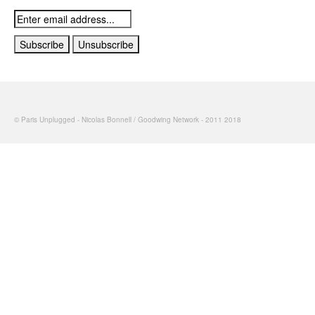
© Paris Unplugged - Nicolas Bonnell / Goodwing Network - 2011 2018