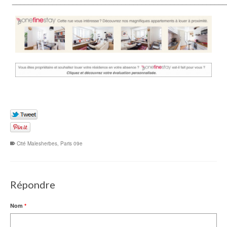
_____________________________________________________
Cité Malesherbes
,
Paris 09e
Répondre
Nom
*