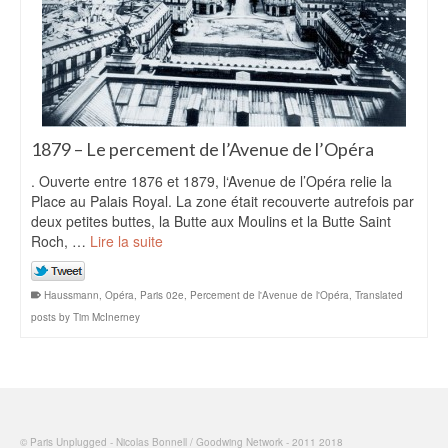
1879 – Le percement de l’Avenue de l’Opéra
. Ouverte entre 1876 et 1879, l‘Avenue de l’Opéra relie la
Place au Palais Royal. La zone était recouverte autrefois par
deux petites buttes, la Butte aux Moulins et la Butte Saint
Roch, …
Lire la suite
Haussmann
,
Opéra
,
Paris 02e
,
Percement de l'Avenue de l'Opéra
,
Translated
posts by Tim McInerney
© Paris Unplugged - Nicolas Bonnell / Goodwing Network - 2011 2018