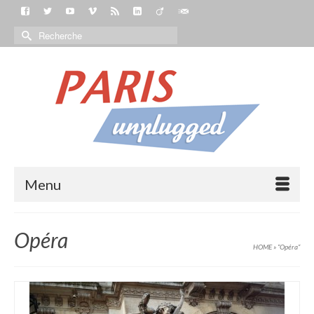
Menu
Opéra
HOME
»
“Opéra“