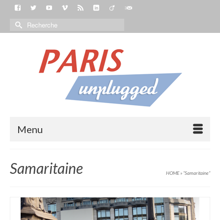
Menu
Samaritaine
HOME
»
“Samaritaine“