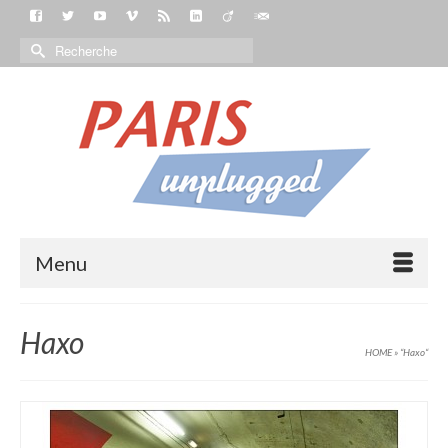
Menu
Haxo
HOME
»
“Haxo“