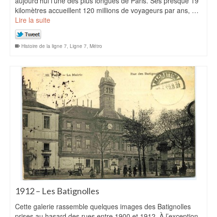
aujourd’hui l’une des plus longues de Paris. Ses presque 19
kilomètres accueillent 120 millions de voyageurs par ans, …
Lire la suite
Histoire de la ligne 7
,
Ligne 7
,
Métro
1912 – Les Batignolles
Cette galerie rassemble quelques images des Batignolles
prises au hasard des rues entre 1900 et 1912. À l’exception